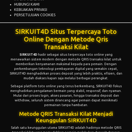
HUBUNGI KAMI
KEBIJAKAN PRIVASI
PERSETUJUAN COOKIES
SIRKUIT4D Situs Terpercaya Toto
Online Dengan Metode Qris
Transaksi Kilat
SIRKUIT4D
hadir sebagai situs terpercaya toto online yang
menawarkan sistem modern dengan metode QRIS transaksi kilat untuk
memberikan kenyamanan maksimal kepada para pemain. Dengan
perkembangan teknologi pembayaran digital yang semakin cepat,
SIRKUIT4D menghadirkan proses deposit yang lebih praktis, efisien, dan
mudah diakses kapan saja melalui berbagai perangkat.
Sebagai platform toto online yang terus berkembang, SIRKUIT4D fokus
menghadirkan pengalaman bermain yang stabil, responsif, dan nyaman.
Mulai dari proses login, akses pasaran, hingga transaksi deposit dan
withdraw, seluruh sistem dirancang agar pemain dapat menikmati
permainan tanpa hambatan.
Metode QRIS Transaksi Kilat Menjadi
Keunggulan SIRKUIT4D
Salah satu keunggulan utama SIRKUIT4D adalah hadirnya metode QRIS