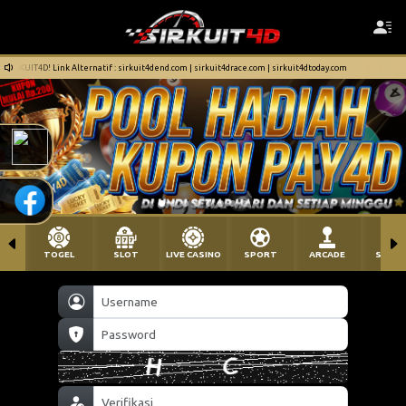
KUIT4D! Link Alternatif : sirkuit4dend.com | sirkuit4drace.com | sirkuit4dtoday.com
Se
TOGEL
SLOT
LIVE CASINO
SPORT
ARCADE
SABU