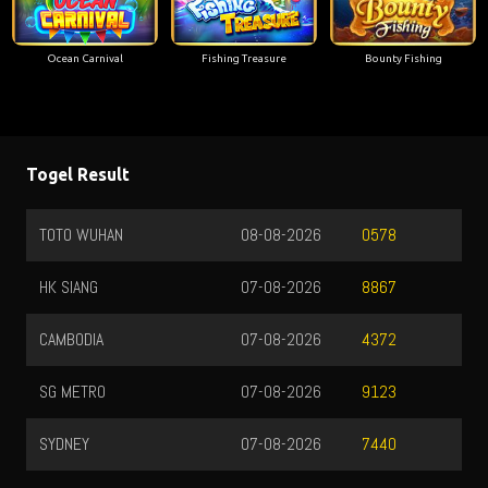
Ocean Carnival
Fishing Treasure
Bounty Fishing
Togel Result
TOTO WUHAN
08-08-2026
Q
0578
HK SIANG
07-08-2026
H
8867
CAMBODIA
07-08-2026
T
4372
SG METRO
07-08-2026
T
9123
SYDNEY
07-08-2026
T
7440