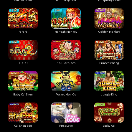
Gold Panther
Mr Chu Tycoon
Prosperity Gods
Golden Monkey
FaFaFa
Ho Yeah Monkey
FaFaFa2
168 Fortunes
Princess Wang
Baby Cai Shen
Pocket Mon Go
Jungle King
First Love
Cai Shen 888
Lucky Koi