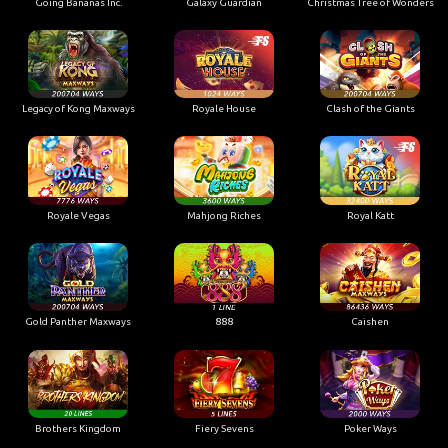
Going Bananas Inc.
Galaxy Guardian
Christmas Tree of Wonders
Legacy of Kong Maxways
Royale House
Clash of the Giants
Royale Vegas
Mahjong Riches
Royal Katt
Gold Panther Maxways
888
Caishen
Brothers Kingdom
Fiery Sevens
Poker Ways