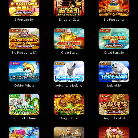
5 Fortune SA
Emperor Gate
Big Prosperity
Big Prosperity SA
Great Stars
Great Stars SA
Golden Whale
Adventure Iceland
Iceland SA
Double Fortune
Dragon Gold
Dragon Gold SA