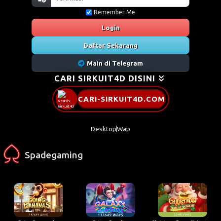
Remember Me
Login
Daftar Sekarang
Main di Telegram
CARI SIRKUIT4D DISINI
C
A
R
I
-
S
I
R
K
U
I
T
4
D
.
COM
Desktop
Wap
Spadegaming