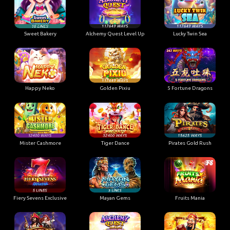
Sweet Bakery
Alchemy Quest Level Up
Lucky Twin Sea
Happy Neko
Golden Pixiu
5 Fortune Dragons
Mister Cashmore
Tiger Dance
Pirates Gold Rush
Fiery Sevens Exclusive
Mayan Gems
Fruits Mania