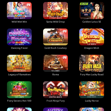
Wild Wet Win
Santa Wild Drop
Golden Lotus SE
Dancing Fever
Gold Rush Cowboy
Dragon Wish
Legacy of Ramakien
Roma
Fury Max Lucky Road
Fiery Sevens Hot 100
Fruit Ninja Fury
Lucky Horse