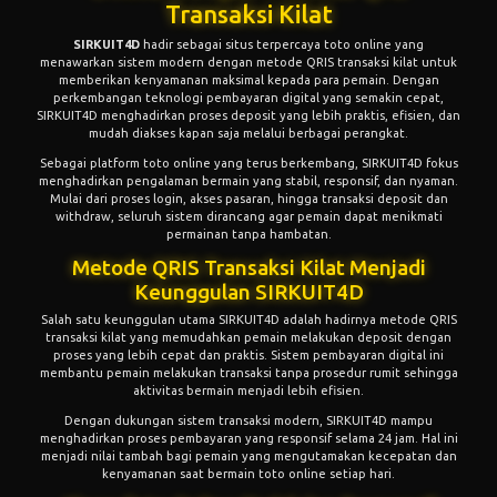
Transaksi Kilat
SIRKUIT4D
hadir sebagai situs terpercaya toto online yang
menawarkan sistem modern dengan metode QRIS transaksi kilat untuk
memberikan kenyamanan maksimal kepada para pemain. Dengan
perkembangan teknologi pembayaran digital yang semakin cepat,
SIRKUIT4D menghadirkan proses deposit yang lebih praktis, efisien, dan
mudah diakses kapan saja melalui berbagai perangkat.
Sebagai platform toto online yang terus berkembang, SIRKUIT4D fokus
menghadirkan pengalaman bermain yang stabil, responsif, dan nyaman.
Mulai dari proses login, akses pasaran, hingga transaksi deposit dan
withdraw, seluruh sistem dirancang agar pemain dapat menikmati
permainan tanpa hambatan.
Metode QRIS Transaksi Kilat Menjadi
Keunggulan SIRKUIT4D
Salah satu keunggulan utama SIRKUIT4D adalah hadirnya metode QRIS
transaksi kilat yang memudahkan pemain melakukan deposit dengan
proses yang lebih cepat dan praktis. Sistem pembayaran digital ini
membantu pemain melakukan transaksi tanpa prosedur rumit sehingga
aktivitas bermain menjadi lebih efisien.
Dengan dukungan sistem transaksi modern, SIRKUIT4D mampu
menghadirkan proses pembayaran yang responsif selama 24 jam. Hal ini
menjadi nilai tambah bagi pemain yang mengutamakan kecepatan dan
kenyamanan saat bermain toto online setiap hari.