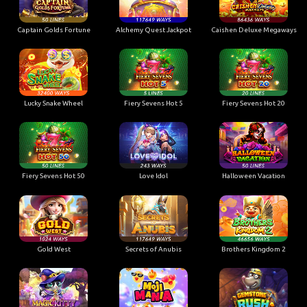
Captain Golds Fortune
Alchemy Quest Jackpot
Caishen Deluxe Megaways
Lucky Snake Wheel
Fiery Sevens Hot 5
Fiery Sevens Hot 20
Fiery Sevens Hot 50
Love Idol
Halloween Vacation
Gold West
Secrets of Anubis
Brothers Kingdom 2