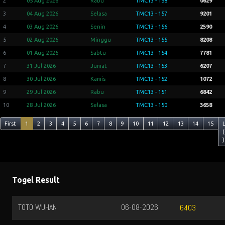
2
05 Aug 2026
Rabu
TMC13 - 158
0629
3
04 Aug 2026
Selasa
TMC13 - 157
9201
4
03 Aug 2026
Senin
TMC13 - 156
2590
5
02 Aug 2026
Minggu
TMC13 - 155
8208
6
01 Aug 2026
Sabtu
TMC13 - 154
7781
7
31 Jul 2026
Jumat
TMC13 - 153
6207
8
30 Jul 2026
Kamis
TMC13 - 152
1072
9
29 Jul 2026
Rabu
TMC13 - 151
6842
10
28 Jul 2026
Selasa
TMC13 - 150
3658
First
1
2
3
4
5
6
7
8
9
10
11
12
13
14
15
(
)
Togel Result
TOTO WUHAN
06-08-2026
6403