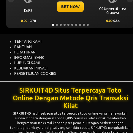
Previous
Ne
BET NOW
CS Universitatea
KuPS
Craiova
0.00
-0.70
0.00
0.54
TENTANG KAMI
BANTUAN
PERATURAN
INFORMASI BANK
HUBUNGI KAMI
KEBIJAKAN PRIVASI
PERSETUJUAN COOKIES
SIRKUIT4D Situs Terpercaya Toto
Online Dengan Metode Qris Transaksi
Kilat
SIRKUIT4D
hadir sebagai situs terpercaya toto online yang menawarkan
sistem modern dengan metode QRIS transaksi kilat untuk memberikan
kenyamanan maksimal kepada para pemain. Dengan perkembangan
teknologi pembayaran digital yang semakin cepat, SIRKUIT4D menghadirkan
proses deposit yang lebih praktis, efisien, dan mudah diakses kapan saja