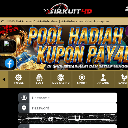
UIT4D! Link Alternatif : sirkuit4dend.com | sirkuit4drace.com | sirkuit4dtoday.com
Se
TOGEL
SLOT
LIVE CASINO
SPORT
ARCADE
SABU