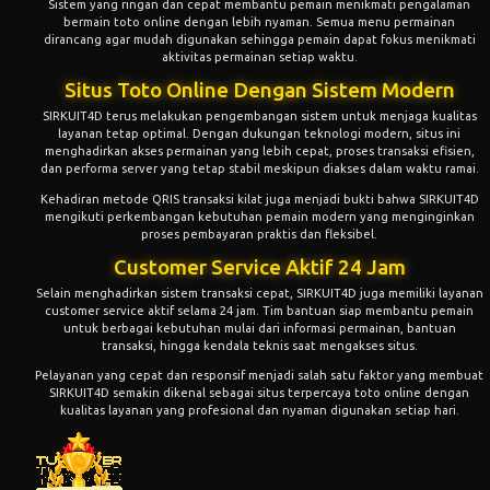
Sistem yang ringan dan cepat membantu pemain menikmati pengalaman
bermain toto online dengan lebih nyaman. Semua menu permainan
dirancang agar mudah digunakan sehingga pemain dapat fokus menikmati
aktivitas permainan setiap waktu.
Situs Toto Online Dengan Sistem Modern
SIRKUIT4D terus melakukan pengembangan sistem untuk menjaga kualitas
layanan tetap optimal. Dengan dukungan teknologi modern, situs ini
menghadirkan akses permainan yang lebih cepat, proses transaksi efisien,
dan performa server yang tetap stabil meskipun diakses dalam waktu ramai.
Kehadiran metode QRIS transaksi kilat juga menjadi bukti bahwa SIRKUIT4D
mengikuti perkembangan kebutuhan pemain modern yang menginginkan
proses pembayaran praktis dan fleksibel.
Customer Service Aktif 24 Jam
Selain menghadirkan sistem transaksi cepat, SIRKUIT4D juga memiliki layanan
customer service aktif selama 24 jam. Tim bantuan siap membantu pemain
untuk berbagai kebutuhan mulai dari informasi permainan, bantuan
transaksi, hingga kendala teknis saat mengakses situs.
Pelayanan yang cepat dan responsif menjadi salah satu faktor yang membuat
SIRKUIT4D semakin dikenal sebagai situs terpercaya toto online dengan
kualitas layanan yang profesional dan nyaman digunakan setiap hari.