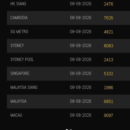
HK SIANG
08-08-2026
2476
CAMBODIA
08-08-2026
7635
SG METRO
08-08-2026
4821
SYDNEY
08-08-2026
8083
SYDNEY POOL
08-08-2026
2413
SINGAPORE
08-08-2026
5102
MALAYSIA SIANG
08-08-2026
1986
MALAYSIA
08-08-2026
6851
MACAU
08-08-2026
9097