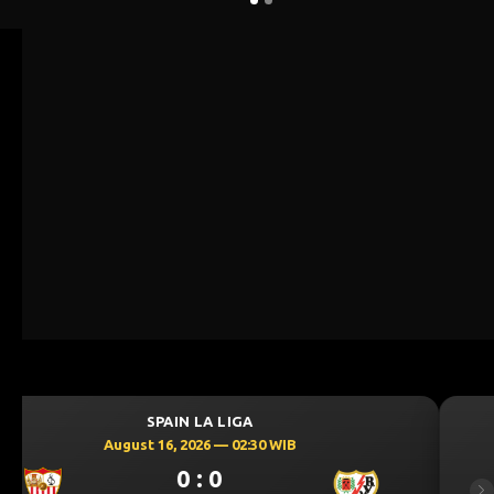
SPAIN LA LIGA
August 16, 2026 — 00:30 WIB
0 : 0