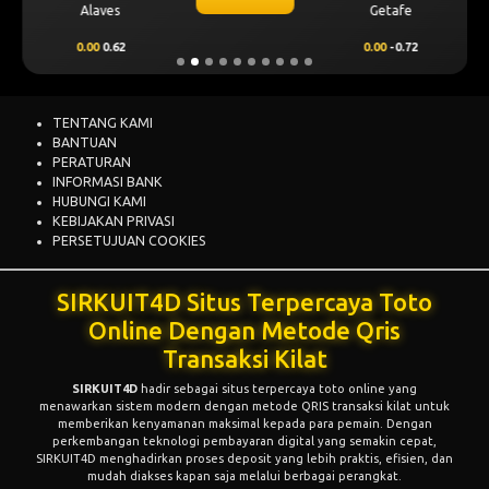
Alaves
Getafe
0.00
0.62
0.00
-0.72
TENTANG KAMI
BANTUAN
PERATURAN
INFORMASI BANK
HUBUNGI KAMI
KEBIJAKAN PRIVASI
PERSETUJUAN COOKIES
SIRKUIT4D Situs Terpercaya Toto
Online Dengan Metode Qris
Transaksi Kilat
SIRKUIT4D
hadir sebagai situs terpercaya toto online yang
menawarkan sistem modern dengan metode QRIS transaksi kilat untuk
memberikan kenyamanan maksimal kepada para pemain. Dengan
perkembangan teknologi pembayaran digital yang semakin cepat,
SIRKUIT4D menghadirkan proses deposit yang lebih praktis, efisien, dan
mudah diakses kapan saja melalui berbagai perangkat.