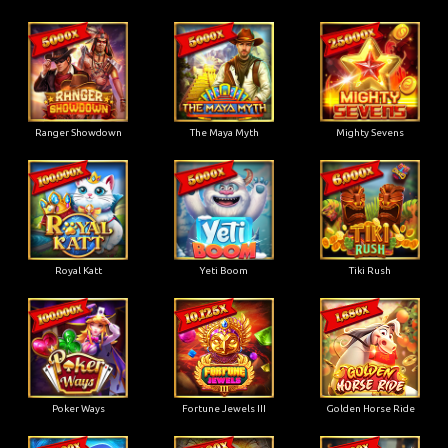
Ranger Showdown
The Maya Myth
Mighty Sevens
Royal Katt
Yeti Boom
Tiki Rush
Poker Ways
Fortune Jewels III
Golden Horse Ride