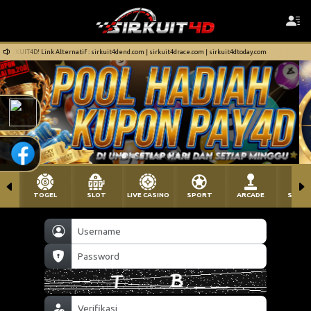
 Link Alternatif : sirkuit4dend.com | sirkuit4drace.com | sirkuit4dtoday.com
Selamat D
TOGEL
SLOT
LIVE CASINO
SPORT
ARCADE
SABU