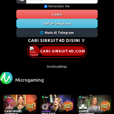
Remember Me
Login
Daftar Sekarang
Main di Telegram
CARI SIRKUIT4D DISINI
C
A
R
I
-
S
I
R
K
U
I
T
4
D
.
COM
Desktop
Wap
Microgaming