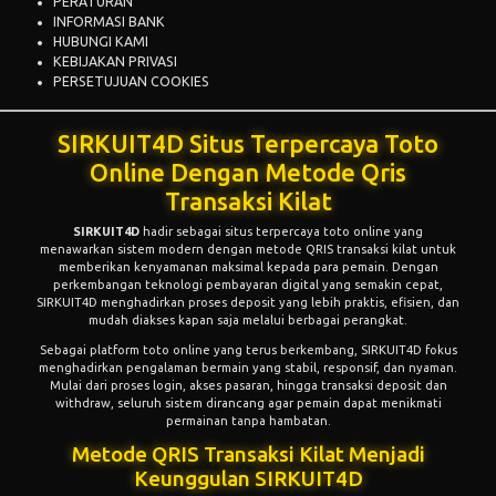
PERATURAN
INFORMASI BANK
HUBUNGI KAMI
KEBIJAKAN PRIVASI
PERSETUJUAN COOKIES
SIRKUIT4D Situs Terpercaya Toto
Online Dengan Metode Qris
Transaksi Kilat
SIRKUIT4D
hadir sebagai situs terpercaya toto online yang
menawarkan sistem modern dengan metode QRIS transaksi kilat untuk
memberikan kenyamanan maksimal kepada para pemain. Dengan
perkembangan teknologi pembayaran digital yang semakin cepat,
SIRKUIT4D menghadirkan proses deposit yang lebih praktis, efisien, dan
mudah diakses kapan saja melalui berbagai perangkat.
Sebagai platform toto online yang terus berkembang, SIRKUIT4D fokus
menghadirkan pengalaman bermain yang stabil, responsif, dan nyaman.
Mulai dari proses login, akses pasaran, hingga transaksi deposit dan
withdraw, seluruh sistem dirancang agar pemain dapat menikmati
permainan tanpa hambatan.
Metode QRIS Transaksi Kilat Menjadi
Keunggulan SIRKUIT4D