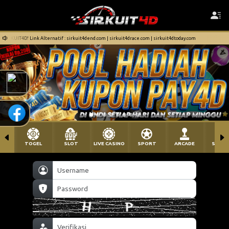
UIT4D! Link Alternatif : sirkuit4dend.com | sirkuit4drace.com | sirkuit4dtoday.com
Sel
TOGEL
SLOT
LIVE CASINO
SPORT
ARCADE
SABU