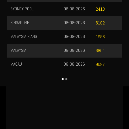
SYDNEY POOL
08-08-2026
TOTO
2413
SINGAPORE
08-08-2026
TOTO
5102
MALAYSIA SIANG
08-08-2026
1986
MALAYSIA
08-08-2026
6851
MACAU
08-08-2026
9097