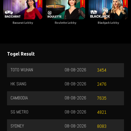
Baccarat Lobby
Roulette Lobby
Blackjack Lobby
Togel Result
TOTO WUHAN
08-08-2026
QATA
3454
HK SIANG
08-08-2026
HONG
2476
CAMBODIA
08-08-2026
TOTO
7635
SG METRO
08-08-2026
TOTO
4821
SYDNEY
08-08-2026
TOTO
8083