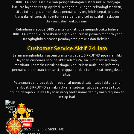
SIRKUIT4D terus melakukan pengembangan sistem untuk menjaga
kualitas layanan tetap optimal. Dengan dukungan teknologi modern,
situs ini menghadirkan akses permainan yang lebih cepat, proses
transaksi efisien, dan performa server yang tetap stabil meskipun
diakses dalam waktu ramai.
Kehadiran metode QRIS transaksi kilat juga menjadi bukti bahwa
SIRKUIT4D mengikuti perkembangan kebutuhan pemain modern yang
menginginkan proses pembayaran praktis dan fleksibel.
Customer Service Aktif 24 Jam
Selain menghadirkan sistem transaksi cepat, SIRKUIT4D juga memiliki
layanan customer service aktif selama 24 jam. Tim bantuan siap
membantu pemain untuk berbagai kebutuhan mulai dari informasi
permainan, bantuan transaksi, hingga kendala teknis saat mengakses
situs.
Pelayanan yang cepat dan responsif menjadi salah satu faktor yang
membuat SIRKUIT4D semakin dikenal sebagai situs terpercaya toto
online dengan kualitas layanan yang profesional dan nyaman digunakan
setiap hari.
© 2015 - 2026 Copyright SIRKUIT4D.
All Rights Reserved.