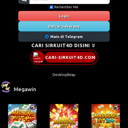
Remember Me
Login
Daftar Sekarang
Main di Telegram
CARI SIRKUIT4D DISINI
C
A
R
I
-
S
I
R
K
U
I
T
4
D
.
COM
Desktop
Wap
Megawin