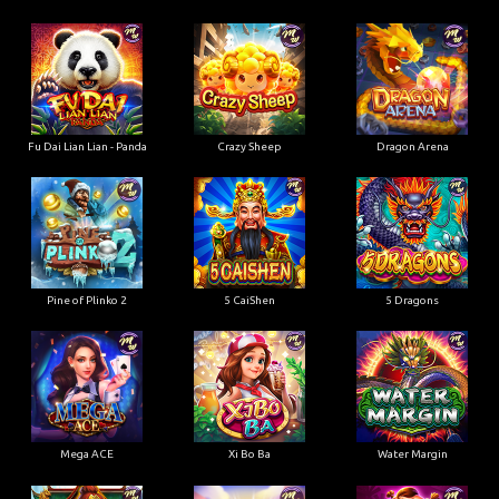
Fu Dai Lian Lian - Panda
Crazy Sheep
Dragon Arena
Pine of Plinko 2
5 CaiShen
5 Dragons
Mega ACE
Xi Bo Ba
Water Margin