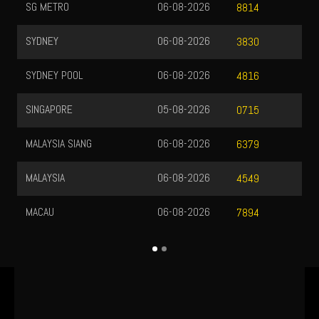
TOTOMACAU 1300
06-08-2026
9894
TOTOMACAU 1600
06-08-2026
0597
TOTOMACAU 1900
06-08-2026
5843
TOTOMACAU 2200
06-08-2026
3064