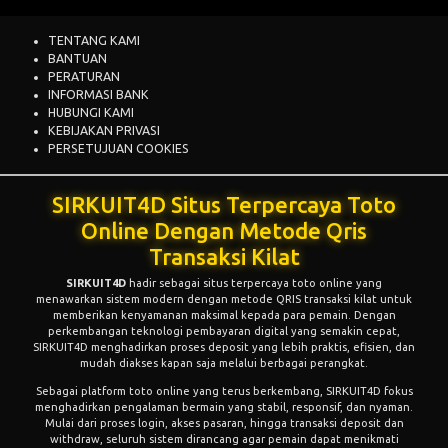
TENTANG KAMI
BANTUAN
PERATURAN
INFORMASI BANK
HUBUNGI KAMI
KEBIJAKAN PRIVASI
PERSETUJUAN COOKIES
SIRKUIT4D Situs Terpercaya Toto
Online Dengan Metode Qris
Transaksi Kilat
SIRKUIT4D
hadir sebagai situs terpercaya toto online yang
menawarkan sistem modern dengan metode QRIS transaksi kilat untuk
memberikan kenyamanan maksimal kepada para pemain. Dengan
perkembangan teknologi pembayaran digital yang semakin cepat,
SIRKUIT4D menghadirkan proses deposit yang lebih praktis, efisien, dan
mudah diakses kapan saja melalui berbagai perangkat.
Sebagai platform toto online yang terus berkembang, SIRKUIT4D fokus
menghadirkan pengalaman bermain yang stabil, responsif, dan nyaman.
Mulai dari proses login, akses pasaran, hingga transaksi deposit dan
withdraw, seluruh sistem dirancang agar pemain dapat menikmati