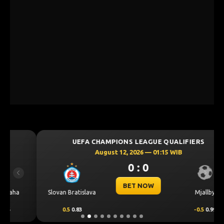
UEFA CHAMPIONS LEAGUE QUALIFIERS
August 12, 2026 — 01:15 WIB
0 : 0
Previous
Next
BET NOW
Slovan Bratislava
Mjallby
0.5
0.83
-0.5
0.99