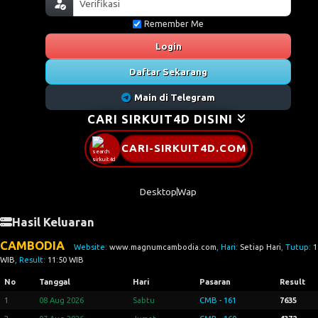
Remember Me
Login
Daftar Sekarang
Main di Telegram
CARI SIRKUIT4D DISINI
C
A
R
I
-
S
I
R
K
U
I
T
4
D
.
COM
Desktop
Wap
Hasil Keluaran
CAMBODIA
Website:
www.magnumcambodia.com
, Hari:
Setiap Hari
, Tutup:
1
WIB
, Result:
11:50 WIB
No
Tanggal
Hari
Pasaran
Result
1
08 Aug 2026
Sabtu
CMB - 161
7635