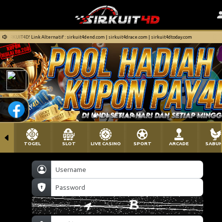
KUIT4D! Link Alternatif : sirkuit4dend.com | sirkuit4drace.com | sirkuit4dtoday.com
S
TOGEL
SLOT
LIVE CASINO
SPORT
ARCADE
SABU